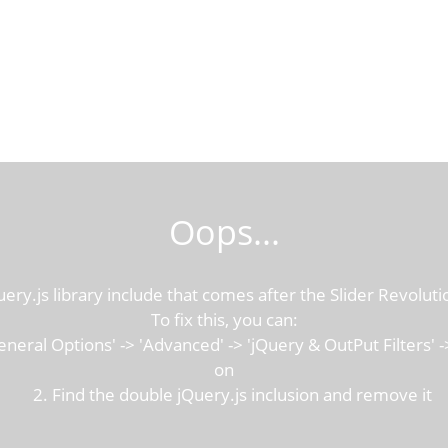
Ana Sayfa
Hakkımızda
Gezi Rehberi
İletişim
Oops...
y.js library include that comes after the Slider Revolution
To fix this, you can:
ral Options' -> 'Advanced' -> 'jQuery & OutPut Filters' ->
on
2. Find the double jQuery.js inclusion and remove it