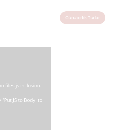
Günübirlik Turlar
 files js inclusion.
 'Put JS to Body' to