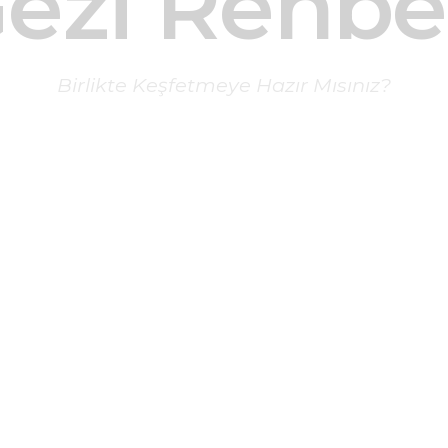
ezi Rehbe
Birlikte Keşfetmeye Hazır Mısınız?