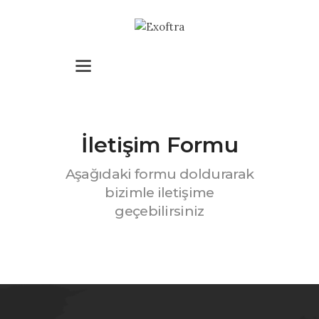
Ana Sayfa
Hakkımızda
İletişim Formu
Gezi Rehberi
Aşağıdaki formu doldurarak
bizimle iletişime
İletişim
geçebilirsiniz