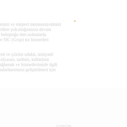
temizi ve müşteri memnuniyetimizi
birlikte yolculuğumuza devam
n buluştuğu tüm noktalarda
ve SIC (Grup) tur hizmetleri
i ve çözüm odaklı, inisiyatif
fyasını, tarihini, kültürünü
ağlamak ve hizmetlerimizle ilgili
artlarımızın geliştirilmesi için