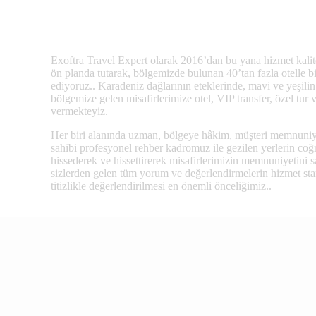
Exoftra Travel Expert olarak 2016’dan bu yana hizmet kali
ön planda tutarak, bölgemizde bulunan 40’tan fazla otelle 
ediyoruz.. Karadeniz dağlarının eteklerinde, mavi ve yeşili
bölgemize gelen misafirlerimize otel, VIP transfer, özel tur 
vermekteyiz.
Her biri alanında uzman, bölgeye hâkim, müşteri memnuniyet
sahibi profesyonel rehber kadromuz ile gezilen yerlerin coğra
hissederek ve hissettirerek misafirlerimizin memnuniyetini s
sizlerden gelen tüm yorum ve değerlendirmelerin hizmet stand
titizlikle değerlendirilmesi en önemli önceliğimiz..