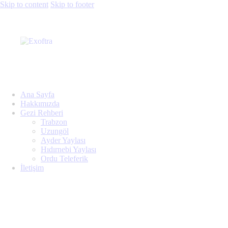
Skip to content
Skip to footer
Ana Sayfa
Hakkımızda
Gezi Rehberi
Trabzon
Uzungöl
Ayder Yaylası
Hıdırnebi Yaylası
Ordu Teleferik
İletişim